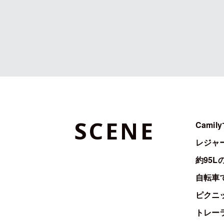
S
C
E
N
E
Cami
レジャ
約95
自転車
ピクニ
トレー