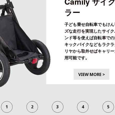
Camily サ
ラー
子ども乗せ自転車でもけん
ズな走行を実現したサイク
ンド等を使えば自転車での
キックバイクなどもラクラ
リヤから取外せばキャリー
用可能です。
VIEW MORE
>
1
2
3
4
5