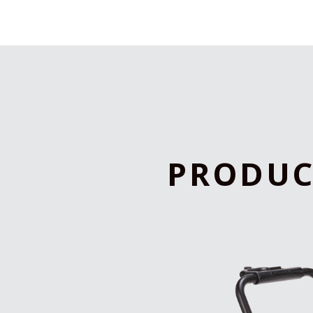
P
R
O
D
U