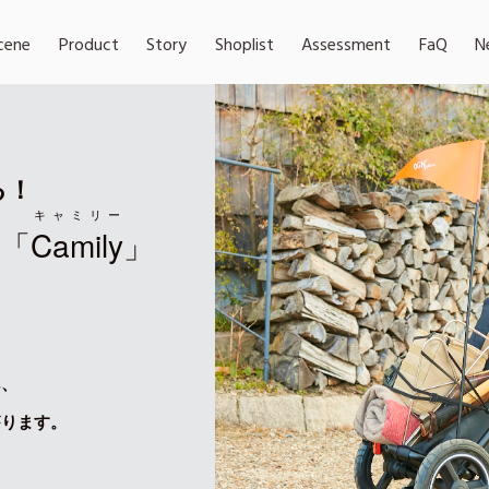
cene
Product
Story
Shoplist
Assessment
FaQ
N
る！
キャミリー
「
Camily
」
ー
べ、
がります。