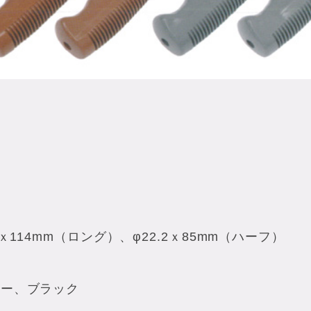
ｘ114mm（ロング）、φ22.2ｘ85mm（ハーフ）
レー、ブラック