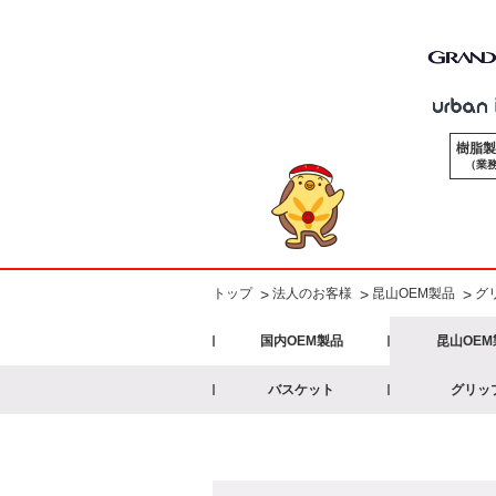
樹脂製
（業務
法人のお客様
昆山OEM製品
グ
>
トップ
>
>
国内OEM製品
昆山OEM
バスケット
グリッ