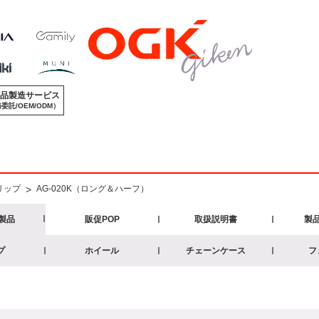
品製造サービス
委託/OEM/ODM）
リップ
>
AG-020K（ロング＆ハーフ）
製品
販促POP
取扱説明書
製
プ
ホイール
チェーンケース
フ