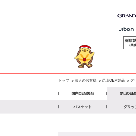
樹脂製
（業務
法人のお客様
昆山OEM製品
グ
>
トップ
>
>
国内OEM製品
昆山OEM
バスケット
グリッ