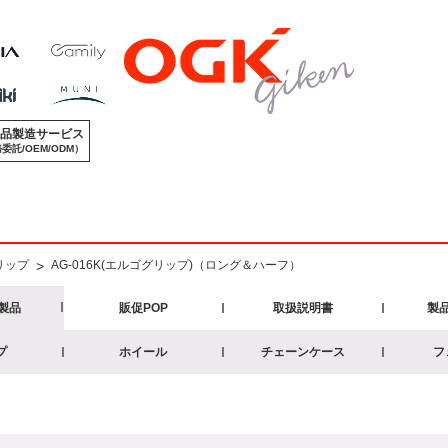
品製造サービス
委託/OEM/ODM）
リップ
>
AG-016K(エルゴグリップ)（ロング＆ハーフ）
製品
販促POP
取扱説明書
製
プ
ホイール
チェーンケース
フ