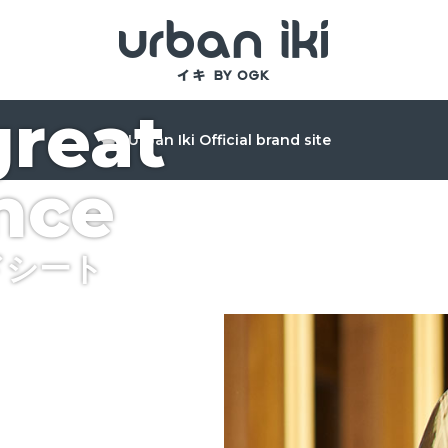
great
Urban Iki Official brand site
nce
ドシート