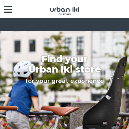
Find your
Urban Iki store
for your great experience