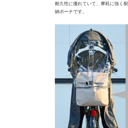
​耐久性に​優れていて、​摩耗に​強く
納ポーチです。