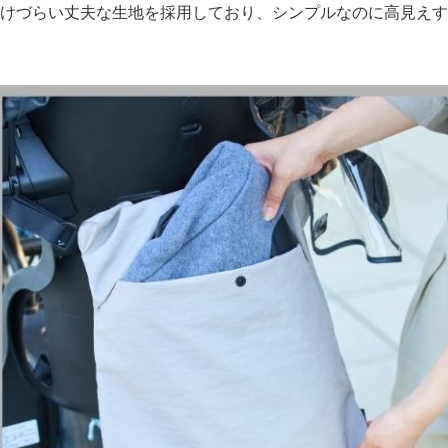
​裂けづらい​丈夫な​生地を​採用しており、​シンプルなのに​高見え