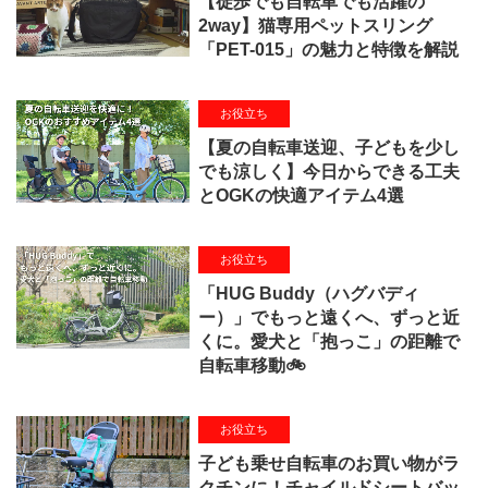
【徒歩でも自転車でも活躍の
2way】猫専用ペットスリング
「PET-015」の魅力と特徴を解説
お役立ち
【夏の自転車送迎、子どもを少し
でも涼しく】今日からできる工夫
とOGKの快適アイテム4選
お役立ち
「HUG Buddy（ハグバディ
ー）」でもっと遠くへ、ずっと近
くに。愛犬と「抱っこ」の距離で
自転車移動🚲
お役立ち
子ども乗せ自転車のお買い物がラ
クチンに！チャイルドシートバッ