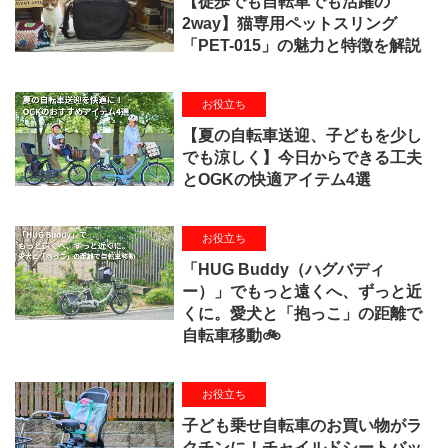
【徒歩でも自転車でも活躍の
2way】猫専用ペットスリング
「PET-015」の魅力と特徴を解説
お役立ち
【夏の自転車送迎、子どもを少し
でも涼しく】今日からできる工夫
とOGKの快適アイテム4選
お役立ち
「HUG Buddy（ハグバディ
ー）」でもっと遠くへ、ずっと近
くに。愛犬と「抱っこ」の距離で
自転車移動🚲
お役立ち
子ども乗せ自転車のお買い物がラ
クチンに！チャイルドシートバッ