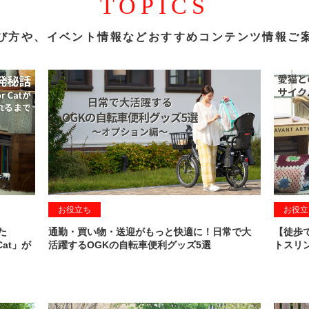
TOPICS
び方や、イベント情報など
おすすめコンテンツ情報ご
お役立ち
お役立
た
通勤・買い物・送迎がもっと快適に！日常で大
【徒歩
Cat」が
活躍するOGKの自転車便利グッズ5選
トスリン