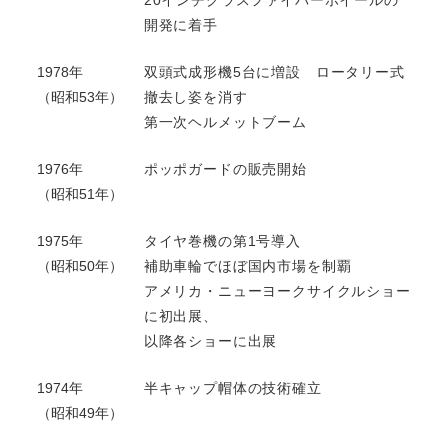
開発に着手
1978年
双頭式成形機5台に増設 ロータリー式
（昭和53年）
撤去し姿を消す
第一次ヘルメットブーム
1976年
ポッポガードの販売開始
（昭和51年）
1975年
タイヤ巻機の第1号導入
（昭和50年）
補助車輪でほぼ国内市場を制覇
アメリカ・ニューヨークサイクルショー
に初出展、
以降各ショーに出展
1974年
半キャップ帽体の技術確立
（昭和49年）