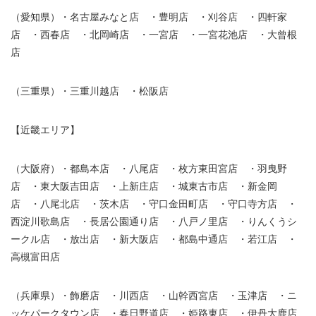
（愛知県）・名古屋みなと店 ・豊明店 ・刈谷店 ・四軒家
店 ・西春店 ・北岡崎店 ・一宮店 ・一宮花池店 ・大曾根
店
（三重県）・三重川越店 ・松阪店
【近畿エリア】
（大阪府）・都島本店 ・八尾店 ・枚方東田宮店 ・羽曳野
店 ・東大阪吉田店 ・上新庄店 ・城東古市店 ・新金岡
店 ・八尾北店 ・茨木店 ・守口金田町店 ・守口寺方店 ・
西淀川歌島店 ・長居公園通り店 ・八戸ノ里店 ・りんくうシ
ークル店 ・放出店 ・新大阪店 ・都島中通店 ・若江店 ・
高槻富田店
（兵庫県）・飾磨店 ・川西店 ・山幹西宮店 ・玉津店 ・ニ
ッケパークタウン店 ・春日野道店 ・姫路東店 ・伊丹大鹿店