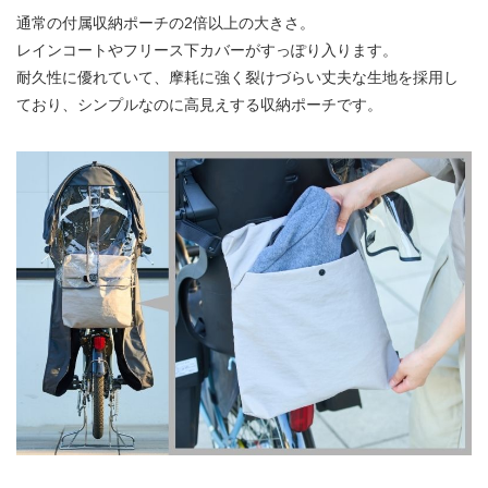
通常の付属収納ポーチの2倍以上の大きさ。
レインコートやフリース下カバーがすっぽり入ります。
​耐久性に​優れていて、​摩耗に​強く​裂けづらい​丈夫な​生地を​採用し
ており、​シンプルなのに​高見えする収納ポーチです。