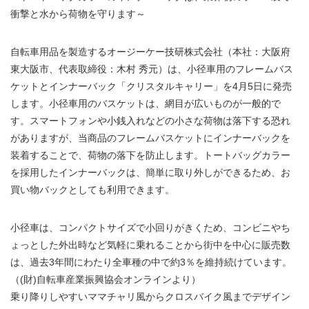
衝撃と水から荷物を守ります～
自転車用品を製造するオージーケー技研株式会社（本社：大阪府
東大阪市、代表取締役：木村 秀元）は、小径車用のフレームバス
ケットとインナーバック「クリスタルキャリー」を4月5日に発売
します。小径車用のバスケットは、網目が広いものが一般的で
す。スマートフォンや小銭入れなどの小さな荷物は落下する恐れ
がありますが、当商品のフレームバスケットにインナーバックを
装着することで、荷物の落下を防止します。トートバッグカラー
を採用したインナーバックは、簡単に取り外しができるため、お
買い物バックとしても利用できます。
小径車は、コンパクトサイズで小回りがきくため、コンビニやち
ょっとした外出時など気軽に乗れることから街中を中心に販売数
は、過去3年間にわたり全車種の中で約3％を維持続けています。
（(財)自転車産業振興協会オンラインより）
乗り降りしやすいママチャリ風からクロスバイク風までデザイン