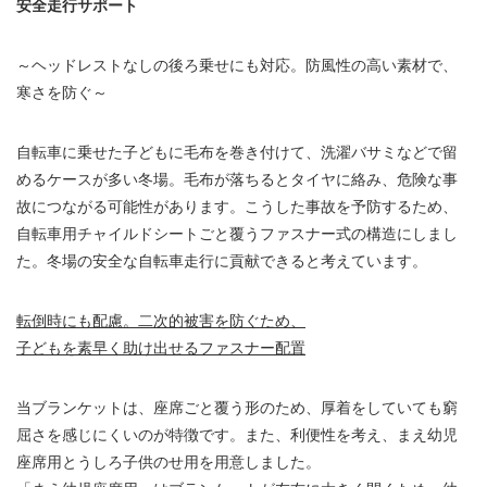
安全走行サポート
～ヘッドレストなしの後ろ乗せにも対応。防風性の高い素材で、
寒さを防ぐ～
自転車に乗せた子どもに毛布を巻き付けて、洗濯バサミなどで留
めるケースが多い冬場。毛布が落ちるとタイヤに絡み、危険な事
故につながる可能性があります。こうした事故を予防するため、
自転車用チャイルドシートごと覆うファスナー式の構造にしまし
た。冬場の安全な自転車走行に貢献できると考えています。
転倒時にも配慮。二次的被害を防ぐため、
子どもを素早く助け出せるファスナー配置
当ブランケットは、座席ごと覆う形のため、厚着をしていても窮
屈さを感じにくいのが特徴です。また、利便性を考え、まえ幼児
座席用とうしろ子供のせ用を用意しました。