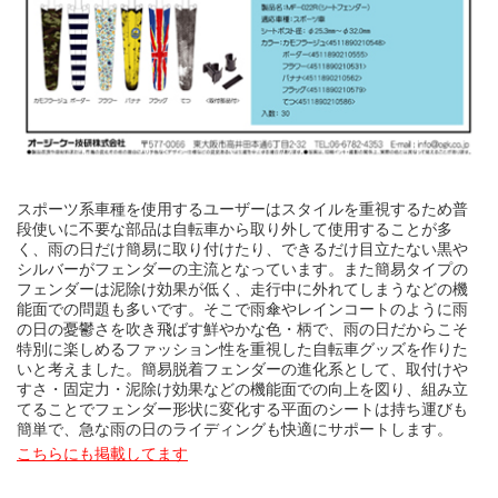
スポーツ系車種を使用するユーザーはスタイルを重視するため普
段使いに不要な部品は自転車から取り外して使用することが多
く、雨の日だけ簡易に取り付けたり、できるだけ目立たない黒や
シルバーがフェンダーの主流となっています。また簡易タイプの
フェンダーは泥除け効果が低く、走行中に外れてしまうなどの機
能面での問題も多いです。そこで雨傘やレインコートのように雨
の日の憂鬱さを吹き飛ばす鮮やかな色・柄で、雨の日だからこそ
特別に楽しめるファッション性を重視した自転車グッズを作りた
いと考えました。簡易脱着フェンダーの進化系として、取付けや
すさ・固定力・泥除け効果などの機能面での向上を図り、組み立
てることでフェンダー形状に変化する平面のシートは持ち運びも
簡単で、急な雨の日のライディングも快適にサポートします。
こちらにも掲載してます