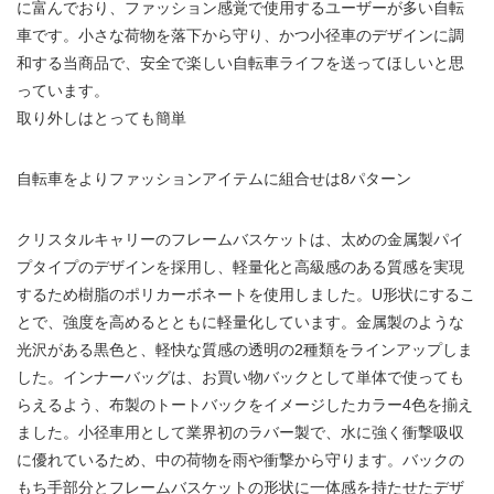
に富んでおり、ファッション感覚で使用するユーザーが多い自転
車です。小さな荷物を落下から守り、かつ小径車のデザインに調
和する当商品で、安全で楽しい自転車ライフを送ってほしいと思
っています。
取り外しはとっても簡単
自転車をよりファッションアイテムに組合せは8パターン
クリスタルキャリーのフレームバスケットは、太めの金属製パイ
プタイプのデザインを採用し、軽量化と高級感のある質感を実現
するため樹脂のポリカーボネートを使用しました。U形状にするこ
とで、強度を高めるとともに軽量化しています。金属製のような
光沢がある黒色と、軽快な質感の透明の2種類をラインアップしま
した。インナーバッグは、お買い物バックとして単体で使っても
らえるよう、布製のトートバックをイメージしたカラー4色を揃え
ました。小径車用として業界初のラバー製で、水に強く衝撃吸収
に優れているため、中の荷物を雨や衝撃から守ります。バックの
もち手部分とフレームバスケットの形状に一体感を持たせたデザ