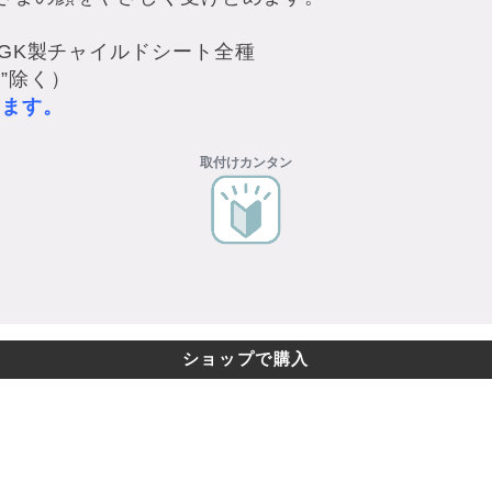
GK製チャイルドシート全種
ム”除く）
ります。
取付けカンタン
ショップで購入