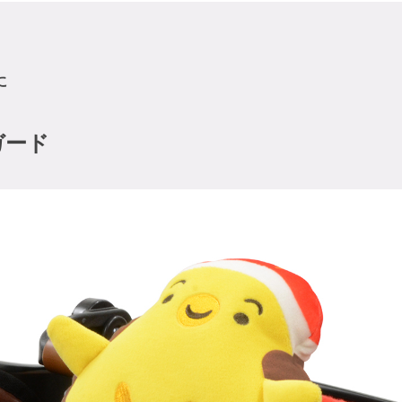
に
ガード