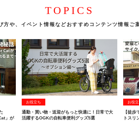
TOPICS
び方や、イベント情報など
おすすめコンテンツ情報ご
お役立ち
お役立
た
通勤・買い物・送迎がもっと快適に！日常で大
【徒歩
Cat」が
活躍するOGKの自転車便利グッズ5選
トスリン