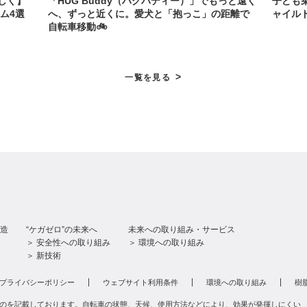
しく】
「HUG Buddy（ハグバディー）」でもっと遠く
子ども
ム4選
へ、ずっと近くに。愛犬と「抱っこ」の距離で
ャイル
自転車移動🚲
>
一覧を見る
造
“ケガゼロ”の未来へ
未来への取り組み・サービス
＞ 安全性への取り組み
＞ 環境への取り組み
＞ 新技術
プライバシーポリシー
ウェブサイト利用条件
環境への取り組み
樹
のを記載しております。自転車の状態、天候、使用方法などにより、効果が発揮しにくい