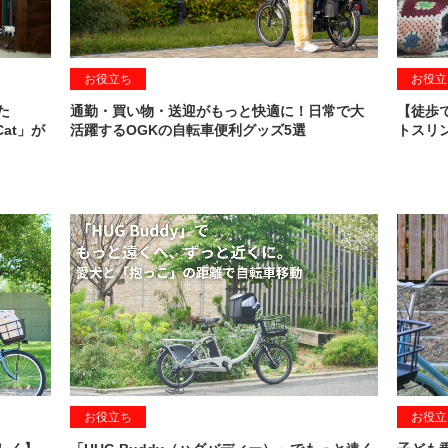
お役立ち
お役立
た
通勤・買い物・送迎がもっと快適に！日常で大
【徒歩
Cat」が
活躍するOGKの自転車便利グッズ5選
トスリン
お役立ち
お役立