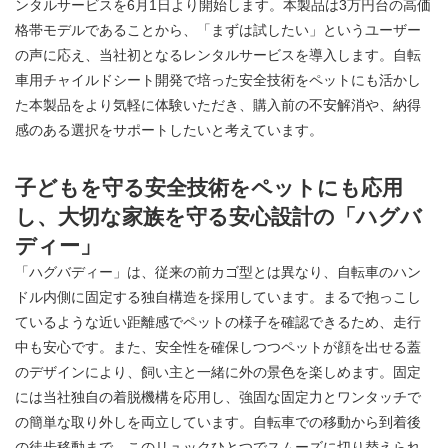
ンタルサービスを6月1日より開始します。本製品は3万円台の高価
格帯モデルであることから、「まずは試したい」というユーザー
の声に応え、当社初となるレンタルサービスを導入します。自転
車用チャイルドシート開発で培った安全技術をペットにも活かし
た本製品をより気軽に体験いただき、購入前の不安解消や、納得
感のある選択をサポートしたいと考えています。
子どもを守る安全技術をペットにも応用
し、大切な家族を守る安心設計の「ハグバ
ディー」
「ハグバディー」は、従来の前カゴ型とは異なり、自転車のハン
ドル内側に固定する独自構造を採用しています。まるで抱っこし
ているような近い距離感でペットの様子を確認できるため、走行
中も安心です。また、安全性を確保しつつペットが顔を出せる蓋
のデザインにより、飼い主と一緒に外の景色を楽しめます。固定
には当社独自の着脱機構を応用し、強固な固定力とワンタッチで
の簡単な取り外しを両立しています。自転車での移動から到着後
の徒歩移動まで、このリュックひとつでスムーズに切り替えられ