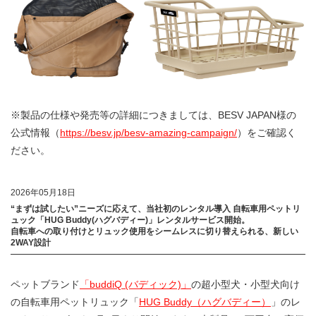
※製品の仕様や発売等の詳細につきましては、BESV JAPAN様の
公式情報（
https://besv.jp/besv-amazing-campaign/
）をご確認く
ださい。
2026年05月18日
“まずは試したい”ニーズに応えて、当社初のレンタル導入 自転車用ペットリ
ュック「HUG Buddy(ハグバディー)」レンタルサービス開始。
自転車への取り付けとリュック使用をシームレスに切り替えられる、新しい
2WAY設計
ペットブランド
「buddiQ (バディック)」
の超小型犬・小型犬向け
の自転車用ペットリュック「
HUG Buddy（ハグバディー）
」のレ