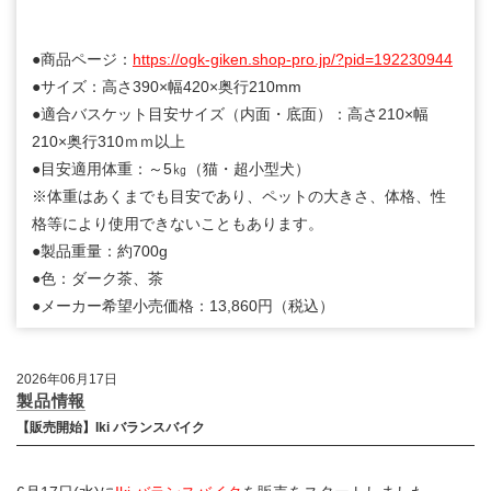
●商品ページ：
https://ogk-giken.shop-pro.jp/?pid=192230944
●サイズ：高さ390×幅420×奥行210mm
●適合バスケット目安サイズ（内面・底面）：高さ210×幅
210×奥行310ｍｍ以上
●目安適用体重：～5㎏（猫・超小型犬）
※体重はあくまでも目安であり、ペットの大きさ、体格、性
格等により使用できないこともあります。
●製品重量：約700g
●色：ダーク茶、茶
●メーカー希望小売価格：13,860円（税込）
2026年06月17日
製品情報
【販売開始】Iki バランスバイク