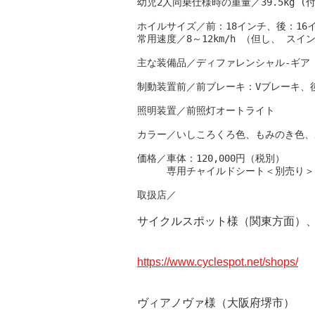
幼児2人同乗仕様時の重量／39.5kg (付
ホイルサイズ／前：18インチ、後：16イ
常用速度／8～12km/h （但し、 スイ
主な装備品／ディファレンシャル‐ギア 
制動装置前／前ブレーキ：Vブレーキ、後
照明装置／前照灯オートライト

カラー／いしころくろ色、もみのき色、
価格／車体：120,000円（税別）

　　　専用チャイルドシート＜別売り＞：1
取扱店／
サイクルスポット様（関東方面）
https://www.cyclespot.net/shops/
ヴィアノヴァ様（大阪府堺市）