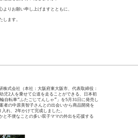
心よりお願い申し上げますとともに、

します。

研株式会社（本社：大阪府東大阪市、代表取締役：

幼児2人を乗せて公道を走ることができる、日本初

輪自転車“ふたごじてんしゃ”」を5月31日に発売し

案者の中原美智子さんとの出会いから商品開発を

り入れ、2年かけて完成しました。

かと不便なことの多い双子ママの外出を応援する
