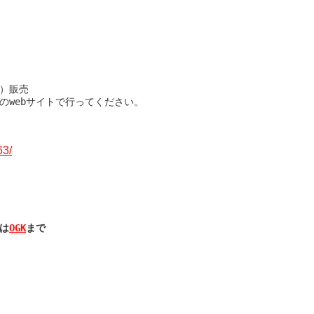
）販売

のwebサイトで行ってください。
63/
は
OGK