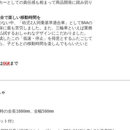
カーとしての責任感も相まって商品開発に踏み切り

安全で楽しい移動時間を
ない中、「幼児2人同乗基準適合車」としてBAAの

保に最も苦労しました。また、三輪車といえば業務

払拭するおしゃれなデザインにこだわりました。

成したこの「低速・停止」を得意とするふたごじて

ら、子どもとの移動時間を楽しんでもらいたいと

は
OGK
ゃ

全長1880mm、全幅580mm

ット付）
