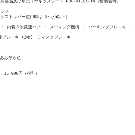
属部品及び別売リヤキッズシート RBC-011DX-TW 2台装着時)

ンチ

ングストッパー使用時は 5km/h以下）

・ 内装３段変速ハブ ・ スウィング機構 ・ パーキングブレ－キ ・ 
ブレーキ (2輪)：ディスクブレーキ

あおぞら色

5,000円（税別）

、