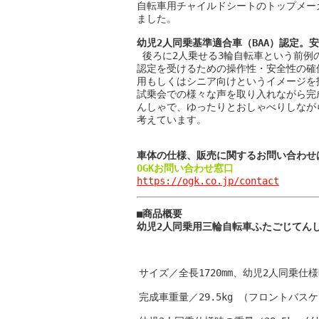
自転車用チャイルドシートのトップメー
ました。

幼児2人同乗基準適合車（BAA）認定。
 後ろに2人乗せる3輪自転車という前例の
認定を受けるための操作性・安全性の確
用もしくはシニア向けというイメージを
試乗会での様々な声を取り入れながら完
んしゃで、ゆったりとおしゃべりしなが
考えています。

車体の仕様、販売に関するお問い合わせ
OGKお問い合わせ窓口
https://ogk.co.jp/contact
■商品概要

幼児2人同乗用三輪自転車ふたごじてんし
サイズ／全長1720mm、幼児2人同乗仕様時の
完成車重量／29.5kg （フロントバスケ