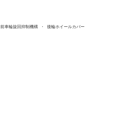
前車輪旋回抑制機構 ・ 後輪ホイールカバー
