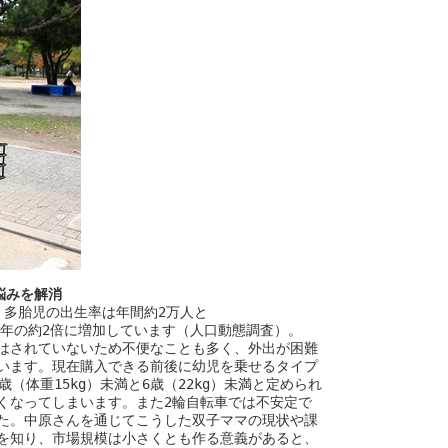
悩みを解消
多胎児の出生率は年間約2万人と

60年の約2倍に増加しています（人口動態調査）。

はされていないため不便なことも多く、外出が困難

います。現在購入できる前後に幼児を乗せるタイプ

（体重15kg）未満と6歳（22kg）未満と定められ

くなってしまいます。また2輪自転車では不安定で

た。中原さんを通じてこうした双子ママの現状や課

を知り、市場規模は小さくとも作る意義があると、
