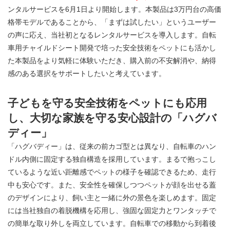
ンタルサービスを6月1日より開始します。本製品は3万円台の高価
格帯モデルであることから、「まずは試したい」というユーザー
の声に応え、当社初となるレンタルサービスを導入します。自転
車用チャイルドシート開発で培った安全技術をペットにも活かし
た本製品をより気軽に体験いただき、購入前の不安解消や、納得
感のある選択をサポートしたいと考えています。
子どもを守る安全技術をペットにも応用
し、大切な家族を守る安心設計の「ハグバ
ディー」
「ハグバディー」は、従来の前カゴ型とは異なり、自転車のハン
ドル内側に固定する独自構造を採用しています。まるで抱っこし
ているような近い距離感でペットの様子を確認できるため、走行
中も安心です。また、安全性を確保しつつペットが顔を出せる蓋
のデザインにより、飼い主と一緒に外の景色を楽しめます。固定
には当社独自の着脱機構を応用し、強固な固定力とワンタッチで
の簡単な取り外しを両立しています。自転車での移動から到着後