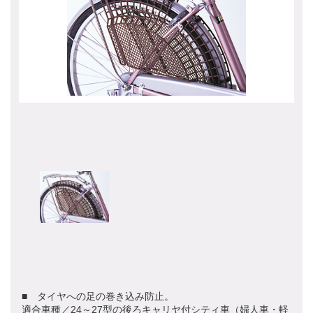
■ タイヤへの足の巻き込み防止。
適合車種／24～27型の後ろキャリヤ付シティ車（婦人車・軽