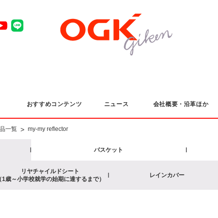
おすすめコンテンツ
ニュース
会社概要・沿革ほか
>
品一覧
my-my reflector
バスケット
リヤチャイルドシート
レインカバー
（1歳～小学校就学の始期に達するまで）