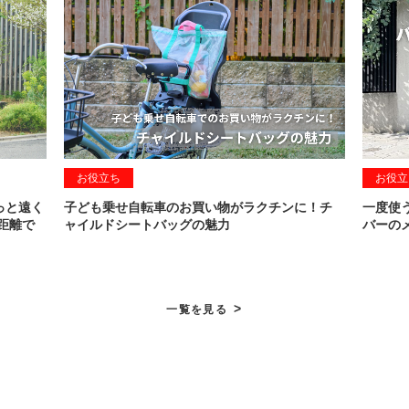
お役立ち
お役立
っと遠く
子ども乗せ自転車のお買い物がラクチンに！チ
一度使
距離で
ャイルドシートバッグの魅力
バーの
>
一覧を見る