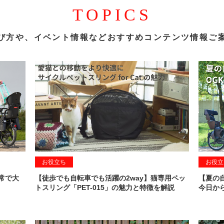
TOPICS
び方や、イベント情報など
おすすめコンテンツ情報ご
お役立ち
お役立
常で大
【徒歩でも自転車でも活躍の2way】猫専用ペッ
【夏の
トスリング「PET-015」の魅力と特徴を解説
今日か