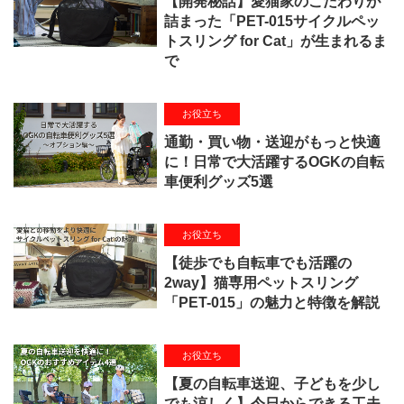
【開発秘話】愛猫家のこだわりが
詰まった「PET-015サイクルペッ
トスリング for Cat」が生まれるま
で
お役立ち
通勤・買い物・送迎がもっと快適
に！日常で大活躍するOGKの自転
車便利グッズ5選
お役立ち
【徒歩でも自転車でも活躍の
2way】猫専用ペットスリング
「PET-015」の魅力と特徴を解説
お役立ち
【夏の自転車送迎、子どもを少し
でも涼しく】今日からできる工夫