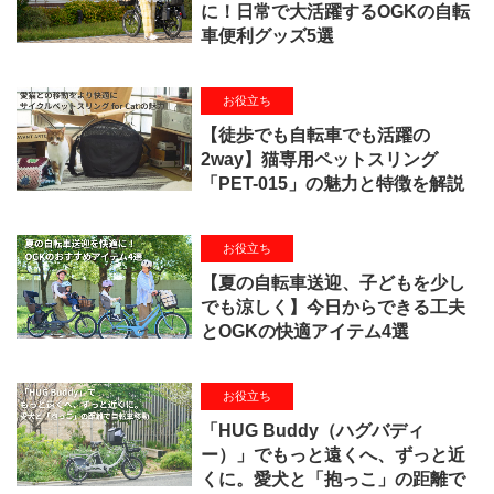
に！日常で大活躍するOGKの自転
車便利グッズ5選
お役立ち
【徒歩でも自転車でも活躍の
2way】猫専用ペットスリング
「PET-015」の魅力と特徴を解説
お役立ち
【夏の自転車送迎、子どもを少し
でも涼しく】今日からできる工夫
とOGKの快適アイテム4選
お役立ち
「HUG Buddy（ハグバディ
ー）」でもっと遠くへ、ずっと近
くに。愛犬と「抱っこ」の距離で