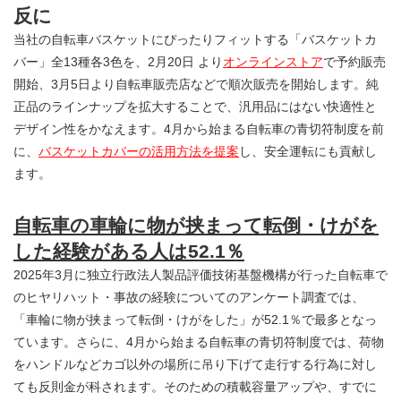
反に
当社の自転車バスケットにぴったりフィットする「バスケットカ
バー」全13種各3色を、2月20日 より
オンラインストア
で予約販売
開始、3月5日より自転車販売店などで順次販売を開始します。純
正品のラインナップを拡大することで、汎用品にはない快適性と
デザイン性をかなえます。4月から始まる自転車の青切符制度を前
に、
バスケットカバーの活用方法を提案
し、安全運転にも貢献し
ます。
自転車の車輪に物が挟まって転倒・けがを
した経験がある人は52.1％
2025年3月に独立行政法人製品評価技術基盤機構が行った自転車で
のヒヤリハット・事故の経験についてのアンケート調査では、
「車輪に物が挟まって転倒・けがをした」が52.1％で最多となっ
ています。さらに、4月から始まる自転車の青切符制度では、荷物
をハンドルなどカゴ以外の場所に吊り下げて走行する行為に対し
ても反則金が科されます。そのための積載容量アップや、すでに