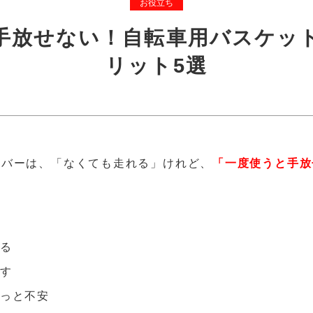
お役立ち
手放せない！自転車用バスケッ
リット5選
カバーは、「なくても走れる」けれど、
「一度使うと手放
れる
出す
ょっと不安