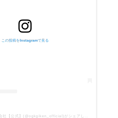
この投稿をInstagramで見る
オージーケー技研株式会社【公式】(@ogkgiken_official)がシェアした投稿