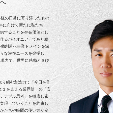
へ
客様の日常に寄り添ったもの
0年に向けて新たに私たち
供することを存在価値とし
作るパイオニア」であり続
移動創造へ事業ドメインを深
々な潜在ニーズを発掘し、
実現力で、世界に感動と喜び
取り組む創造力で「今日を作
o.１を支える業界随一の「安
テナブル思考」を徹底し素
実現していくことを約束し
かたちや時間の使い方が変