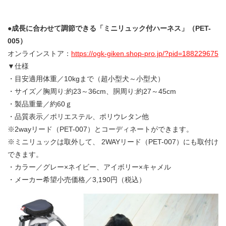
●成長に合わせて調節できる「ミニリュック付ハーネス」（PET-
005）
オンラインストア：
https://ogk-giken.shop-pro.jp/?pid=188229675
▼仕様
・目安適用体重／10kgまで（超小型犬～小型犬）
・サイズ／胸周り:約23～36cm、胴周り:約27～45cm
・製品重量／約60ｇ
・品質表示／ポリエステル、ポリウレタン他
※2wayリード（PET-007）とコーディネートができます。
※ミニリュックは取外して、 2WAYリード（PET-007）にも取付け
できます。
・カラー／グレー×ネイビー、アイボリー×キャメル
・メーカー希望小売価格／3,190円（税込）