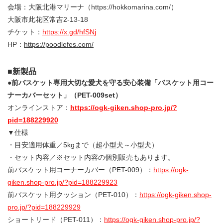
会場：大阪北港マリーナ（https://hokkomarina.com/）
大阪市此花区常吉2-13-18
チケット：
https://x.gd/hfSNj
HP：
https://poodlefes.com/
■新製品
●前バスケット専用大切な愛犬を守る安心装備「バスケット用コー
ナーカバーセット」
（PET-009set）
オンラインストア：
https://ogk-giken.shop-pro.jp/?
pid=188229920
▼仕様
・目安適用体重／5kgまで（超小型犬～小型犬）
・セット内容／※セット内容の個別販売もあります。
前バスケット用コーナーカバー（PET-009）：
https://ogk-
giken.shop-pro.jp/?pid=188229923
前バスケット用クッション（PET-010）：
https://ogk-giken.shop-
pro.jp/?pid=188229929
ショートリード（PET-011）：
https://ogk-giken.shop-pro.jp/?