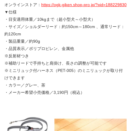
オンラインストア：
https://ogk-giken.shop-pro.jp/?pid=188229830
▼仕様
・目安適用体重／10kgまで（超小型犬～小型犬）
・サイズ／ショルダーリード：約150cm～180cm 、通常リード：
約120cm
・製品重量／約90g
・品質表示／ポリプロピレン、金属他
※反射材つき
※補助リードで手持ちと肩掛け、長さの調整が可能です
※ミニリュック付ハーネス（PET-005）のミニリュックが取り付
けできます
・カラー／グレー、茶
・メーカー希望小売価格／3,190円（税込）