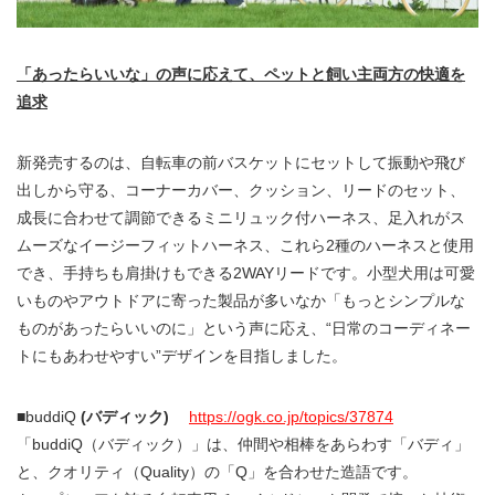
「あったらいいな」の声に応えて、ペットと飼い主両方の快適を
追求
新発売するのは、自転車の前バスケットにセットして振動や飛び
出しから守る、コーナーカバー、クッション、リードのセット、
成長に合わせて調節できるミニリュック付ハーネス、足入れがス
ムーズなイージーフィットハーネス、これら2種のハーネスと使用
でき、手持ちも肩掛けもできる2WAYリードです。小型犬用は可愛
いものやアウトドアに寄った製品が多いなか「もっとシンプルな
ものがあったらいいのに」という声に応え、“日常のコーディネー
トにもあわせやすい”デザインを目指しました。
■
buddiQ
(
バディック)
https://ogk.co.jp/topics/37874
「buddiQ（バディック）」は、仲間や相棒をあらわす「バディ」
と、クオリティ（Quality）の「Q」を合わせた造語です。