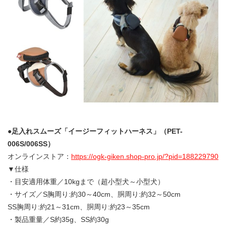
●足入れスムーズ「イージーフィットハーネス」（PET-
006S/006SS）
オンラインストア：
https://ogk-giken.shop-pro.jp/?pid=188229790
▼仕様
・目安適用体重／10kgまで（超小型犬～小型犬）
・サイズ／S胸周り:約30～40cm、胴周り:約32～50cm
SS胸周り:約21～31cm、胴周り:約23～35cm
・製品重量／S約35g、SS約30g