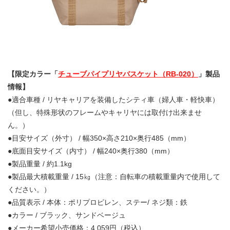
【限定カラー「
チューブパイプリヤバスケット（RB-020）
」製品
情報】
●適合車種 / リヤキャリアを装備したシティ車（婦人車・軽快車）
（但し、特殊形状のフレームやキャリヤには取付け出来ませ
ん。）
●目安サイズ（外寸） / 幅350×高さ210×奥行485（mm）
●底面目安サイズ（内寸） / 幅240×奥行380（mm）
●製品重量 / 約1.1kg
●製品最大積載重量 / 15㎏（注意：自転車の積載重量内で使用して
ください。）
●品質表示 / 本体：ポリプロピレン、ステー/ ネジ類：鉄
●カラー / ブラック、サンドベージュ
●メーカー希望小売価格：
4
,
059
円（税込）