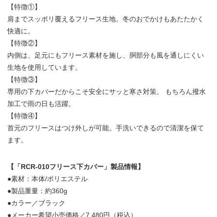
【特徴①】
肩までスッポリ覆えるフリース生地。冬のおでかけもあたたかく
快適に。
【特徴②】
内側は、足元にもフリース素材を施し、胴部分も風を通しにくい
生地を使用しています。
【特徴③】
専用の下カバーだからこそ安全にサッと寒さ対策。 もちろん撥水
加工で雨の日も活躍。
【特徴④】
首元のフリースはつけ外しが可能。手洗いできるので清潔を保て
ます。
【「RCR-010フリース下カバー」製品情報】
●素材：本体/ポリエステル
●製品重量：約360g
●カラー／ブラック
●メーカー希望小売価格／7,480円（税込）