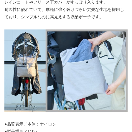
レインコートやフリース下カバーがすっぽり入ります。
​耐久性に​優れていて、​摩耗に​強く​裂けづらい​丈夫な​生地を​採用し
ており、​シンプルなのに​高見えする収納ポーチです。
●品質表示／本体：ナイロン
●製品重量／110g