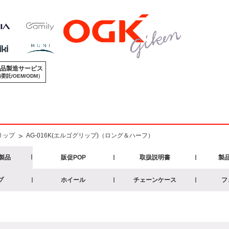
品製造サービス
委託/OEM/ODM）
リップ
>
AG-016K(エルゴグリップ)（ロング＆ハーフ）
製品
販促POP
取扱説明書
製
プ
ホイール
チェーンケース
フ