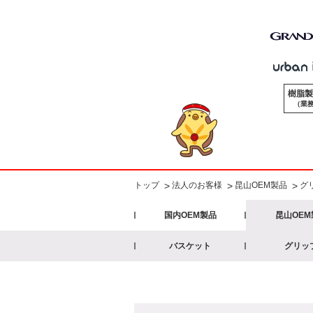
樹脂製
（業務
法人のお客様
昆山OEM製品
グ
>
トップ
>
>
国内OEM製品
昆山OEM
バスケット
グリッ