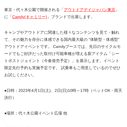
東京・代々木公園で開催される「
アウトドアデイジャパン東京
」
に「
Camily(キャミリー)
」ブランドで出展します。
キャンプやアウトドアに関連した様々なコンテンツを見て・触れ
て、その魅力を存分に体感できる国内最大級の "体験型・体感型"
アウトドアイベントです。 Camilyブースでは、先日のサイクルモ
ードでもご好評だった取付け可能車種が増える新アイテム「シー
トポストジョイント（今春発売予定）」を展示します。イベント
限定先行予約も実施予定です。 試乗車もご用意しているのでぜひ
お試しください。
●日時：2023年4月1日(土)、2日(日)10時～17時（ペットOK・雨天
決行）
●場所：代々木公園イベント広場 他