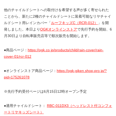
他のチャイルドシートへの取付けを希望する声が多く寄せられた
ことから、新たに2種のチャイルドシートに装着可能なリヤチャイ
ルドシート用レインカバー「
ルーフキッズ
C（RCR-012
）
」を開
発しました。
本日より
OGKオンラインストア
で先行予約を開始、6
月30日より自転車販売店等で順次販売を開始します。
●商品ページ：
https://ogk.co.jp/products/child/rain-cover/rain-
cover-01/rcr-012
●オンラインストア商品ページ：
https://ogk-giken.shop-pro.jp/?
pid=175261078
※先行予約受付ページは6月15日12時オープン予定
●適用チャイルドシート：
RBC-011DX3（ヘッドレスト付コンフォ
ートリヤキッズシート）