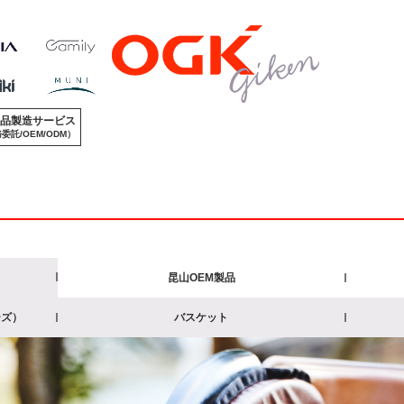
品製造サービス
委託/OEM/ODM）
昆山OEM製品
ーズ）
バスケット