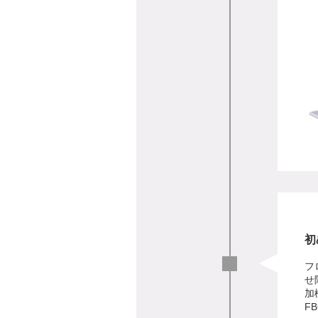
初
フ
せ
加
FB