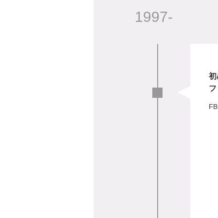
1997-
初
フ
FB