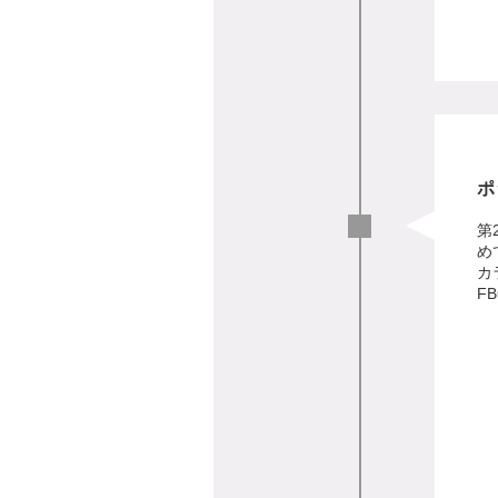
ポ
第
め
カ
FB