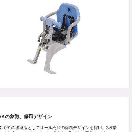
GKの象徴、籐風デザイン
BC-001の後継版としてオール樹脂の籐風デザインを採用。2段階