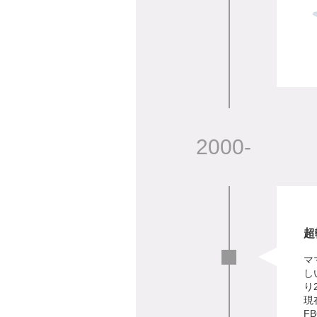
2000-
超
マ
し
り
現
FB