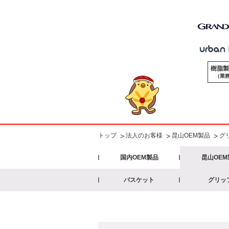
樹脂製
（業務
法人のお客様
昆山OEM製品
グ
>
トップ
>
>
国内OEM製品
昆山OEM
バスケット
グリッ