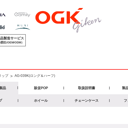
品製造サービス
委託/OEM/ODM）
リップ
>
AG-039K(ロング＆ハーフ)
製品
販促POP
取扱説明書
製
プ
ホイール
チェーンケース
フ