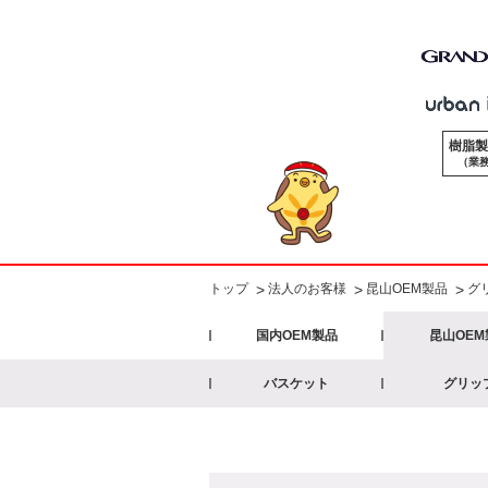
樹脂製
（業務
法人のお客様
昆山OEM製品
グ
>
トップ
>
>
国内OEM製品
昆山OEM
バスケット
グリッ