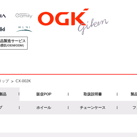
品製造サービス
委託/OEM/ODM）
リップ
>
CX-002K
製品
販促POP
取扱説明書
製
プ
ホイール
チェーンケース
フ